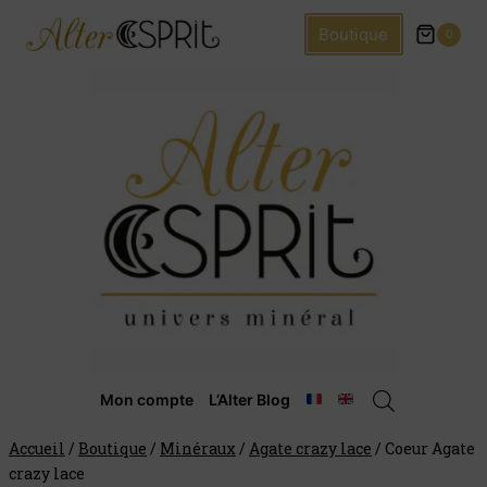
Boutique
0
Mon compte
L’Alter Blog
Accueil
/
Boutique
/
Minéraux
/
Agate crazy lace
/
Coeur Agate
crazy lace