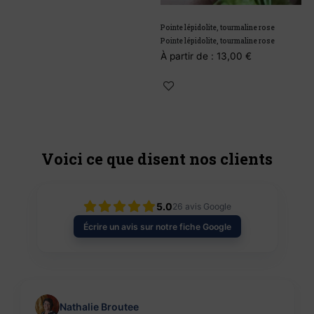
Pointe lépidolite, tourmaline rose
J
Pointe lépidolite, tourmaline rose
J
À partir de :
13,00
€
À
Voici ce que disent nos clients
5.0
26
avis Google
Écrire un avis sur notre fiche Google
Nathalie Broutee