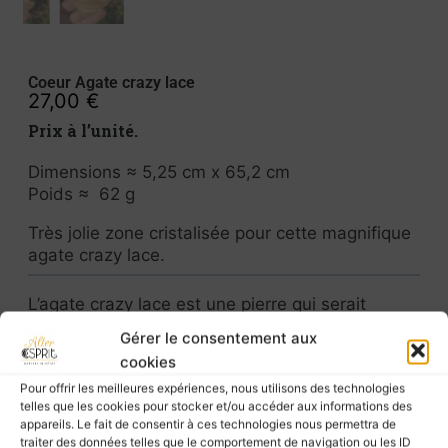
Coeur Agate crazy lace
27,00
€
Prix à l’unité.
Dimensions ≈ 5,25 cm x 65,2 cm
Poids ≈ 62 g
Très jolie zone cristalisée pour cette magnifique
agate crazy lace.
L’agate crazy lace est une pierre qui serait
apaisante.
Gérer le consentement aux
Sa couleur chaude en fait une pierre
cookies
réconfortante
.
Pour offrir les meilleures expériences, nous utilisons des technologies
telles que les cookies pour stocker et/ou accéder aux informations des
Elle serait une bonne alliée pour se libérer des
appareils. Le fait de consentir à ces technologies nous permettra de
émotions négatives et accueillir et renforcer des
traiter des données telles que le comportement de navigation ou les ID