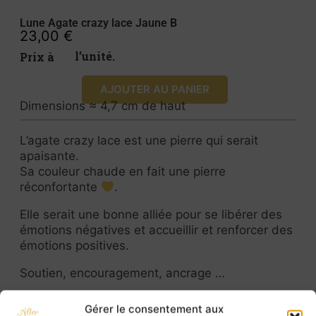
Lune Agate crazy lace Jaune B
23,00
€
Prix à l’unité.
AJOUTER AU PANIER
Dimensions ≈ 4,7 cm de haut
L’agate crazy lace est une pierre qui serait
apaisante.
Sa couleur chaude en fait une pierre
réconfortante
.
Elle serait une bonne alliée pour se libérer des
émotions négatives et accueillir et renforcer des
émotions positives.
Soutien, encouragement, ancrage …
L’agate crazy lace est bien sûr une pierre de
Gérer le consentement aux