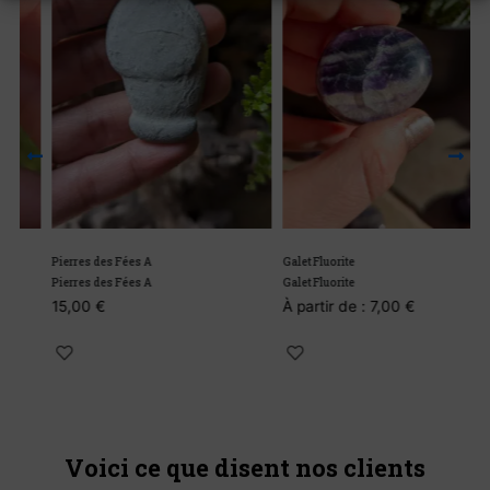
L
Pierres des Fées A
Galet Fluorite
Pierres des Fées A
Galet Fluorite
15,00
€
À partir de :
7,00
€
Voici ce que disent nos clients