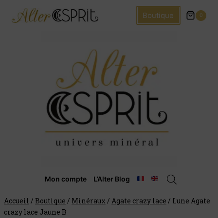
Boutique
0
Mon compte
L’Alter Blog
Accueil
/
Boutique
/
Minéraux
/
Agate crazy lace
/
Lune Agate
crazy lace Jaune B