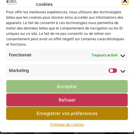
joie, de bonne humeur et invite à profiter de
cookies
l’instant présent
.
Pour offrir les meilleures expériences, nous utilisons des technologies
telles que les cookies pour stocker et/ou accéder aux informations des
appareils. Le fait de consentir à ces technologies nous permettra de
Les pierres murmurent leurs énergies à ceux
traiter des données telles que le comportement de navigation ou les ID
qui les écoutent, mais elles ne possèdent pas
uniques sur ce site. Le fait de ne pas consentir ou de retirer son
consentement peut avoir un effet négatif sur certaines caractéristiques
le pouvoir de guérir.
et fonctions.
Pour prendre soin de vous, ne négligez pas la
Fonctionnel
Toujours activé
consultation d’un professionnel de santé.
Marketing
Retour à la boutique
Accepter
Refuser
Tu pourrais apprécier ces articles
Enregistrer vos préférences
Politique de cookies
L