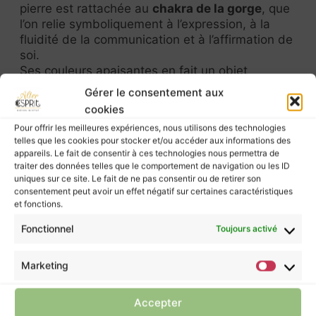
pierre est rattachée au
chakra de la gorge
, que
l’on relie symboliquement à l’expression, à la
fluidité de la communication et à l’affirmation de
soi.
Ses couleurs apaisantes en fait un objet
apprécié lors de pratiques de recentrage, de
Gérer le consentement aux
méditation ou d’exploration personnelle.
cookies
Pour offrir les meilleures expériences, nous utilisons des technologies
Chakra : Gorge.
telles que les cookies pour stocker et/ou accéder aux informations des
Purification :
ou par
fumigation (encens
appareils. Le fait de consentir à ces technologies nous permettra de
traiter des données telles que le comportement de navigation ou les ID
naturel, palo santo, …)
uniques sur ce site. Le fait de ne pas consentir ou de retirer son
Rechargement :
– Vous pouvez également
consentement peut avoir un effet négatif sur certaines caractéristiques
déposer votre agate sur la terre pour lui assurer
et fonctions.
un rechargement au coeur de la nature.
Fonctionnel
Toujours activé
Les pierres murmurent leurs énergies à ceux
Marketing
qui les écoutent, mais elles ne possèdent pas
le pouvoir de guérir.
Accepter
Pour prendre soin de vous, ne négligez pas la