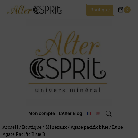
Boutique
0
Mon compte
L’Alter Blog
Accueil
/
Boutique
/
Minéraux
/
Agate pacific blue
/
Lune
Agate Pacific Blue B