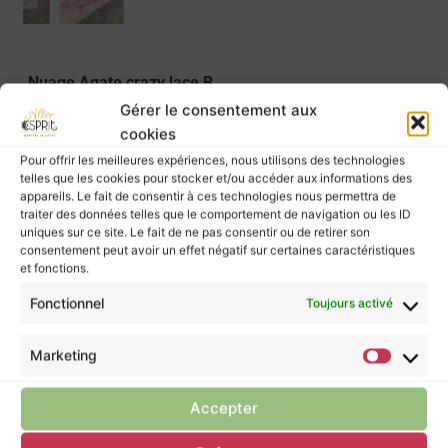
Nuage Agate crazy lace B
25,00
€
Gérer le consentement aux
Prix à l’unité.
cookies
Pour offrir les meilleures expériences, nous utilisons des technologies
AJOUTER AU PANIER
telles que les cookies pour stocker et/ou accéder aux informations des
Dimension ≈ 6,4 cm en longueur / … épaisseur /
appareils. Le fait de consentir à ces technologies nous permettra de
… hauteur
traiter des données telles que le comportement de navigation ou les ID
uniques sur ce site. Le fait de ne pas consentir ou de retirer son
consentement peut avoir un effet négatif sur certaines caractéristiques
et fonctions.
Fonctionnel
Toujours activé
Les pierres murmurent leurs énergies à ceux
qui les écoutent, mais elles ne possèdent pas
Marketing
le pouvoir de guérir.
Pour prendre soin de vous, ne négligez pas la
Accepter
consultation d’un professionnel de santé.