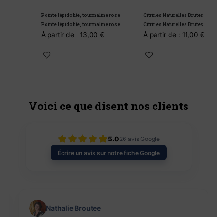
Pointe lépidolite, tourmaline rose
Citrines Naturelles Brutes
G
Pointe lépidolite, tourmaline rose
Citrines Naturelles Brutes
G
À partir de :
13,00
€
À partir de :
11,00
€
À
Voici ce que disent nos clients
5.0
26
avis Google
Écrire un avis sur notre fiche Google
Nathalie Broutee