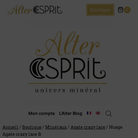
Boutique
0
Mon compte
L’Alter Blog
Accueil
/
Boutique
/
Minéraux
/
Agate crazy lace
/
Nuage
Agate crazy lace B