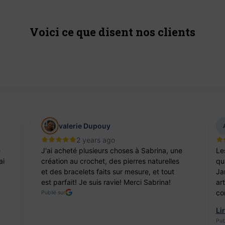
Voici ce que disent nos clients
valerie Dupouy
2 years ago
e
J'ai acheté plusieurs choses à Sabrina, une
Le
ai
création au crochet, des pierres naturelles
qua
et des bracelets faits sur mesure, et tout
Ja
est parfait! Je suis ravie! Merci Sabrina!
ar
co
Publié sur
Li
Pub