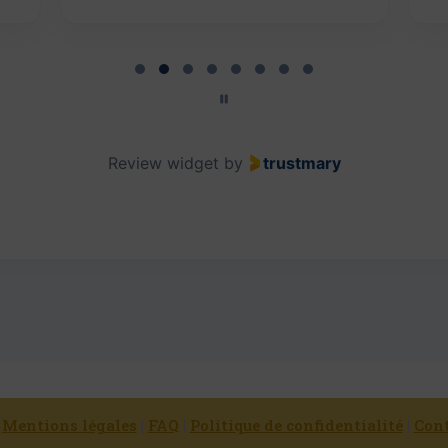
Review widget
by
trustmary
|
Mentions légales
|
FAQ
|
Politique de confidentialité
|
Con