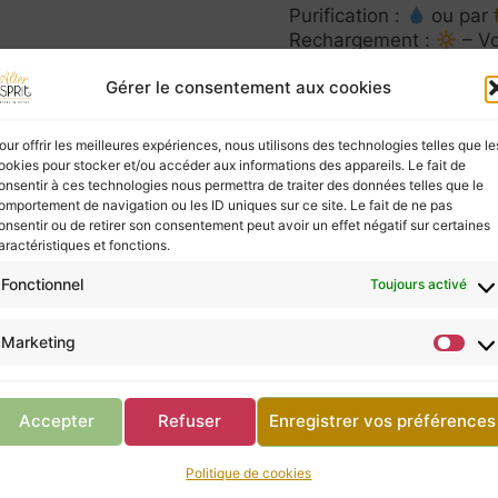
Purification :
ou par
Rechargement :
– Vo
agate sur la terre pour
Gérer le consentement aux cookies
la nature.
our offrir les meilleures expériences, nous utilisons des technologies telles que le
ies à ceux qui les écoutent, mais elles ne possèd
ookies pour stocker et/ou accéder aux informations des appareils. Le fait de
vous, ne négligez pas la consultation d’un profes
onsentir à ces technologies nous permettra de traiter des données telles que le
omportement de navigation ou les ID uniques sur ce site. Le fait de ne pas
onsentir ou de retirer son consentement peut avoir un effet négatif sur certaines
aractéristiques et fonctions.
Fonctionnel
Toujours activé
Retour à la boutique
Marketing
Accepter
Refuser
Enregistrer vos préférences
Politique de cookies