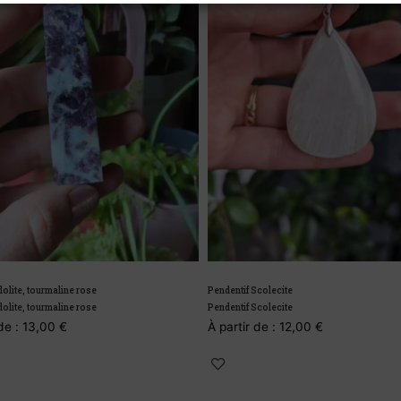
olite, tourmaline rose
Pendentif Scolecite
olite, tourmaline rose
Pendentif Scolecite
de :
13,00
€
À partir de :
12,00
€