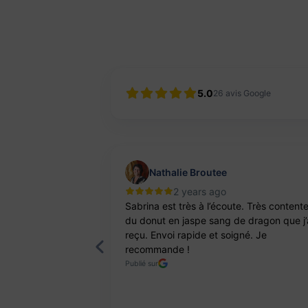
5.0
26
avis Google
Nathalie Broutee
2 years ago
'une artisanne
Sabrina est très à l’écoute. Très content
ts. Pierres et
du donut en jaspe sang de dragon que j’
reçu. Envoi rapide et soigné. Je
recommande !
Publié sur