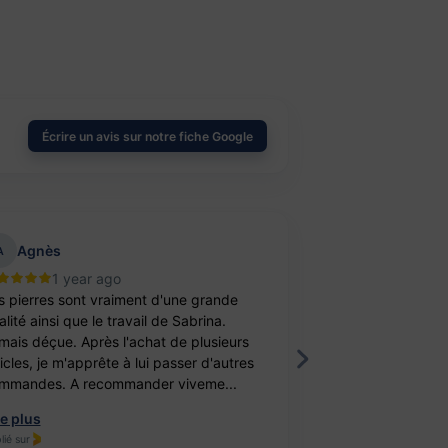
Écrire un avis sur notre fiche Google
Agnès
aurelie belu
A
1 year ago
2 year
s pierres sont vraiment d'une grande
Bravo ! J’ai achet
lité ainsi que le travail de Sabrina.
balle antistress e
mais déçue. Après l'achat de plusieurs
féminité. Un cade
ticles, je m'apprête à lui passer d'autres
fille. Elle est ravi
mmandes. A recommander viveme...
travail, je recomm
re plus
Lire plus
lié sur
Publié sur