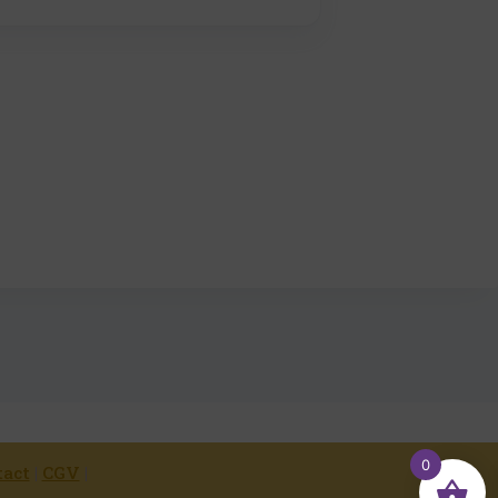
0
tact
|
CGV
|