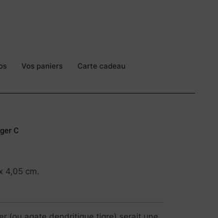
os
Vos paniers
Carte cadeau
iger C
x 4,05 cm.
er (ou agate dendritique tigre) serait une