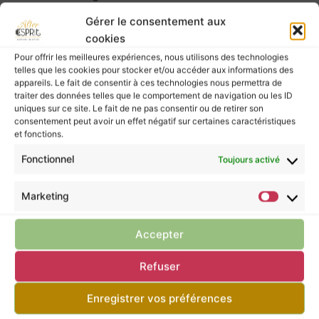
Purification :
ou par
fumigation (encens
Gérer le consentement aux
naturel, palo santo, …)
cookies
Rechargement :
– Vous pouvez également
déposer votre agate sur la terre pour lui assurer
Pour offrir les meilleures expériences, nous utilisons des technologies
telles que les cookies pour stocker et/ou accéder aux informations des
un rechargement au coeur de la nature.
appareils. Le fait de consentir à ces technologies nous permettra de
traiter des données telles que le comportement de navigation ou les ID
uniques sur ce site. Le fait de ne pas consentir ou de retirer son
Les pierres murmurent leurs énergies à ceux
consentement peut avoir un effet négatif sur certaines caractéristiques
qui les écoutent, mais elles ne possèdent pas
et fonctions.
le pouvoir de guérir.
Fonctionnel
Toujours activé
Pour prendre soin de vous, ne négligez pas la
consultation d’un professionnel de santé.
Marketing
Accepter
Retour à la boutique
Refuser
Enregistrer vos préférences
Tu pourrais apprécier ces articles