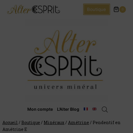
Boutique
0
Mon compte
L’Alter Blog
Accueil
/
Boutique
/
Minéraux
/
Amétrine
/
Pendentif en
Amétrine E