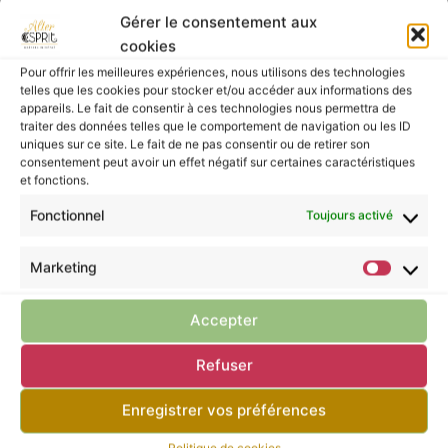
la prospérité.
Gérer le consentement aux
Dimensions ≈ 3,2 cm de haut
cookies
Le pendentif sera monté sur une bélière en acier
Pour offrir les meilleures expériences, nous utilisons des technologies
inoxydable dorée ou argentée.
telles que les cookies pour stocker et/ou accéder aux informations des
appareils. Le fait de consentir à ces technologies nous permettra de
traiter des données telles que le comportement de navigation ou les ID
Les pierres murmurent leurs énergies à ceux
uniques sur ce site. Le fait de ne pas consentir ou de retirer son
consentement peut avoir un effet négatif sur certaines caractéristiques
qui les écoutent, mais elles ne possèdent pas
et fonctions.
le pouvoir de guérir.
Fonctionnel
Toujours activé
Pour prendre soin de vous, ne négligez pas la
consultation d’un professionnel de santé.
Marketing
Accepter
Retour à la boutique
Refuser
Enregistrer vos préférences
Tu pourrais apprécier ces articles
Politique de cookies