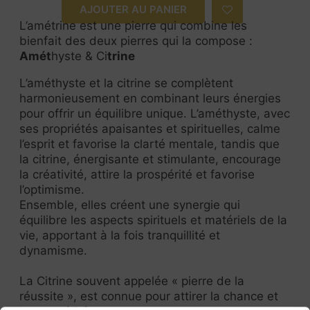
AJOUTER AU PANIER
L’amétrine est une pierre qui combine les
bienfait des deux pierres qui la compose :
Amét
hyste & Ci
trine
L’améthyste et la citrine se complètent
harmonieusement en combinant leurs énergies
pour offrir un équilibre unique. L’améthyste, avec
ses propriétés apaisantes et spirituelles, calme
l’esprit et favorise la clarté mentale, tandis que
la citrine, énergisante et stimulante, encourage
la créativité, attire la prospérité et favorise
l’optimisme.
Ensemble, elles créent une synergie qui
équilibre les aspects spirituels et matériels de la
vie, apportant à la fois tranquillité et
dynamisme.
La Citrine souvent appelée « pierre de la
réussite », est connue pour attirer la chance et