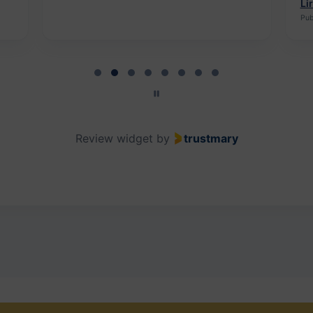
Li
Pub
Review widget
by
trustmary