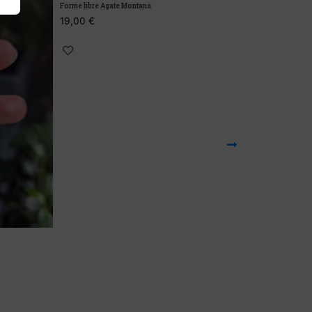
Forme libre Agate Montana
Coquilles d’ormea
19,00
€
À partir de :
6