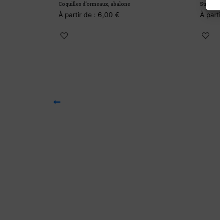
Coquilles d’ormeaux, abalone
Stromatolite
À partir de :
6,00
€
À partir 