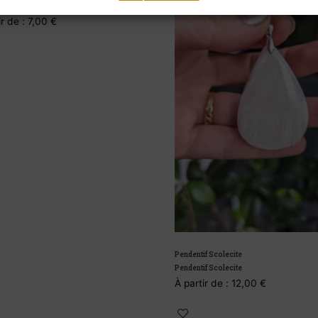
 (pierre roulée)
de :
7,00
€
Pendentif Scolecite
Pendentif Scolecite
À partir de :
12,00
€