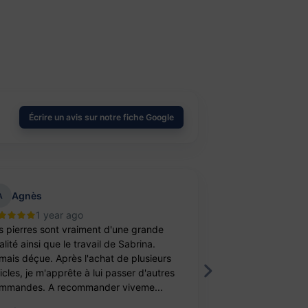
Écrire un avis sur notre fiche Google
Agnès
aurelie belu
A
1 year ago
2 year
s pierres sont vraiment d'une grande
Bravo ! J’ai achet
lité ainsi que le travail de Sabrina.
balle antistress e
mais déçue. Après l'achat de plusieurs
féminité. Un cade
ticles, je m'apprête à lui passer d'autres
fille. Elle est ravi
mmandes. A recommander viveme...
travail, je recomm