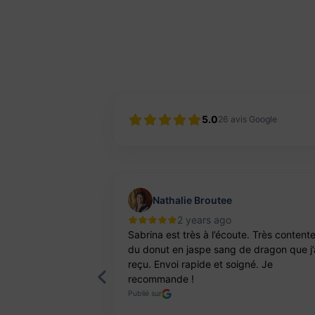
5.0
26
avis Google
Nathalie Broutee
2 years ago
'une artisanne
Sabrina est très à l’écoute. Très content
ts. Pierres et
du donut en jaspe sang de dragon que j’
reçu. Envoi rapide et soigné. Je
recommande !
Publié sur