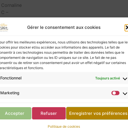
Gérer le consentement aux cookies
our offrir les meilleures expériences, nous utilisons des technologies telles que le
ookies pour stocker et/ou accéder aux informations des appareils. Le fait de
ies à ceux qui les écoutent, mais elles ne possèd
onsentir à ces technologies nous permettra de traiter des données telles que le
vous, ne négligez pas la consultation d’un profes
omportement de navigation ou les ID uniques sur ce site. Le fait de ne pas
onsentir ou de retirer son consentement peut avoir un effet négatif sur certaines
aractéristiques et fonctions.
Fonctionnel
Toujours activé
Retour à la boutique
Marketing
Accepter
Refuser
Enregistrer vos préférences
 (pierre roulée)
Politique de cookies