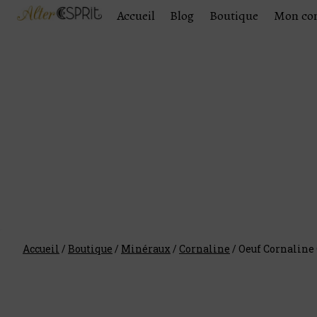
Accueil
Blog
Boutique
Mon co
Accueil
/
Boutique
/
Minéraux
/
Cornaline
/
Oeuf Cornaline