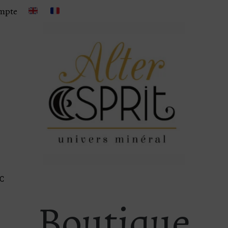
mpte
 C
Boutique