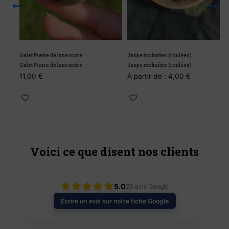
Galet Pierre de lune noire
Jaspe mokaïtes (roulées)
P
Galet Pierre de lune noire
Jaspe mokaïtes (roulées)
P
11,00
€
À partir de :
4,00
€
À
Voici ce que disent nos clients
5.0
26
avis Google
Écrire un avis sur notre fiche Google