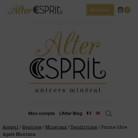
Boutique
0
Mon compte
L’Alter Blog
Accueil
/
Boutique
/
Minéraux
/
Dendritique
/
Forme libre
Agate Montana