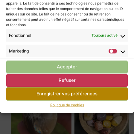
le pouvoir de guérir.
appareils. Le fait de consentir à ces technologies nous permettra de
traiter des données telles que le comportement de navigation ou les ID
Pour prendre soin de vous, ne négligez pas la
uniques sur ce site. Le fait de ne pas consentir ou de retirer son
consultation d’un professionnel de santé.
consentement peut avoir un effet négatif sur certaines caractéristiques
et fonctions.
Fonctionnel
Toujours activé
Retour à la boutique
Marketing
Accepter
Tu pourrais apprécier ces articles
Refuser
Enregistrer vos préférences
Politique de cookies