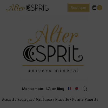
Boutique
0
Mon compte
L’Alter Blog
Accueil
/
Boutique
/
Minéraux
/
Fluorite
/
Pointe Fluorite