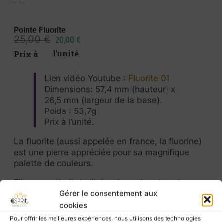
Pointe Fluorite
25,00
€
20,00
€
Prix à l’unité.
Lien vidéo Youtube :
Fluorite 01
Dimensions: 57,4 mm (hauteur) x
26,5 mm (largeur de la base).
Poids : 53,7g
Prix à l’unité.
La fluorite (aussi appelée en france, la fluorine)
est une pierre appréciée pour sa magnifique
palette de couleurs.
Elle permettrait de libérer les voies de notre
imagination, mieux se concentrer et être ainsi
Gérer le consentement aux
davantage en phase avec notre créativité.
cookies
Pour offrir les meilleures expériences, nous utilisons des technologies