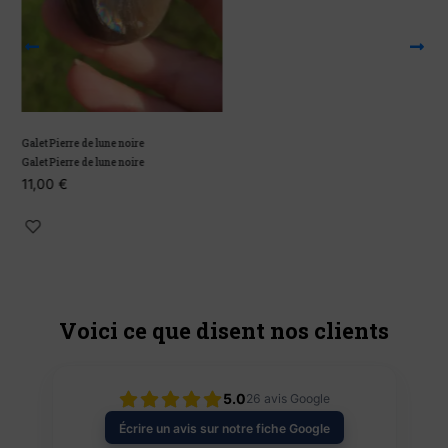
Galet Pierre de lune noire
P
Galet Pierre de lune noire
P
11,00
€
À
Voici ce que disent nos clients
5.0
26
avis Google
Écrire un avis sur notre fiche Google