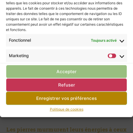
Elle aurait également des propriétés
telles que les cookies pour stocker et/ou accéder aux informations des
harmonisantes, et cela pourrait ainsi créer un
appareils. Le fait de consentir à ces technologies nous permettra de
environnement propice à la croissance
traiter des données telles que le comportement de navigation ou les ID
uniques sur ce site. Le fait de ne pas consentir ou de retirer son
personnelle ainsi qu’à la confiance intérieure.
consentement peut avoir un effet négatif sur certaines caractéristiques
et fonctions.
La forme en pointe est également intéressante
si on se penche sur la symbolique.
Fonctionnel
Toujours activé
La concentration des énergies positives,
Marketing
l’alignement, la canalisation de nos intentions, la
direction à prendre : je
trouve que c’est une
belle invitation à l’élévation de notre esprit.
Accepter
Je conclurai en disant que pour moi, la fluorite
Refuser
est la muse de ma créativité !
Enregistrer vos préférences
Politique de cookies
Les pierres murmurent leurs énergies à ceux