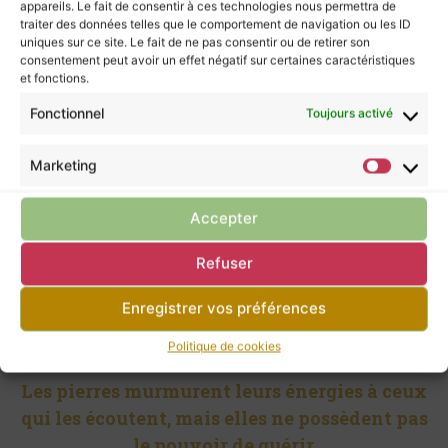
appareils. Le fait de consentir à ces technologies nous permettra de
l’année. Ses formes évoquent à la fois les pattes
traiter des données telles que le comportement de navigation ou les ID
et les ailes, entre ancrage profond et légèreté
uniques sur ce site. Le fait de ne pas consentir ou de retirer son
de l’esprit.
consentement peut avoir un effet négatif sur certaines caractéristiques
et fonctions.
Les perles en acier inoxydable doré viennent
Fonctionnel
Toujours activé
illuminer le tressage.
La natrolite est une pierre de clarté mentale et
d’élévation spirituelle. Elle favorise la
Marketing
concentration, l’ouverture d’esprit et invite à aller
vers l’essentiel.
Accepter
Chakra : Couronne – Troisième œil
Refuser
Purification : par
fumigation (encens naturel,
palo santo, …)
Enregistrer vos préférences
Rechargement :
.
Politique de cookies
Les pierres murmurent leurs énergies à ceux
qui les écoutent, mais elles ne possèdent pas
le pouvoir de guérir.