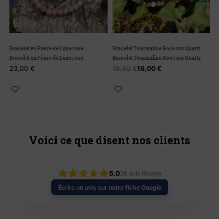
Bracelet en Pierre de Lune rose
Bracelet Tourmaline Rose sur Quartz
B
Bracelet en Pierre de Lune rose
Bracelet Tourmaline Rose sur Quartz
B
23,00
€
19,90
€
16,00
€
Voici ce que disent nos clients
5.0
26
avis Google
Écrire un avis sur notre fiche Google