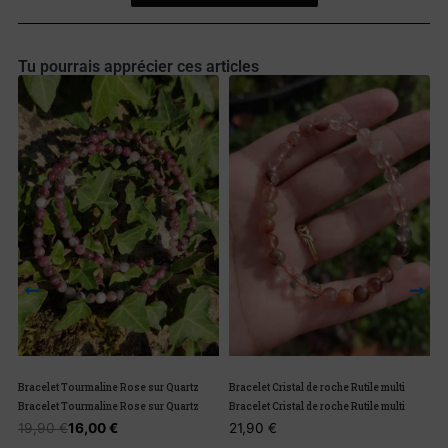
Tu pourrais apprécier ces articles
Bracelet Tourmaline Rose sur Quartz
Bracelet Cristal de roche Rutile multi
B
Bracelet Tourmaline Rose sur Quartz
Bracelet Cristal de roche Rutile multi
B
19,90
€
16,00
€
21,90
€