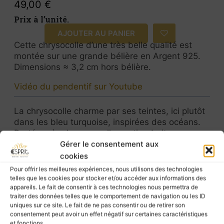
49,00
€
Prix à l’unité.
AJOUTER AU PANIER
Cette chrysocolle d’une très belle qualité est
montée sur une grande bélière en Argent 925.
Dimensions ≈ 3,2 cm hors bélière.
Vidéo du pendentif sur Youtube
La chrysocolle charme par ses teintes, ici plutôt
dans les bleu turquoise, inspirées des océans.
Portée près du cœur, elle soutiendrait
l’expression de soi avec douceur et authenticité.
Gérer le consentement aux
Souvent associée au chakra de la gorge et du
cookies
cœur, elle invite à communiquer plus
Pour offrir les meilleures expériences, nous utilisons des technologies
sereinement et à trouver l’équilibre émotionnel.
telles que les cookies pour stocker et/ou accéder aux informations des
appareils. Le fait de consentir à ces technologies nous permettra de
traiter des données telles que le comportement de navigation ou les ID
Chakra : Coeur, gorge.
uniques sur ce site. Le fait de ne pas consentir ou de retirer son
La chrysocolle est une pierre liée aux énergies
consentement peut avoir un effet négatif sur certaines caractéristiques
féminines.
et fonctions.