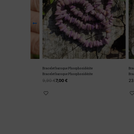
e
Bracelet baroque Phosphosidérite
Bracelet en
e
Bracelet baroque Phosphosidérite
Bracelet en
9,90
€
7,00
€
23,00
€