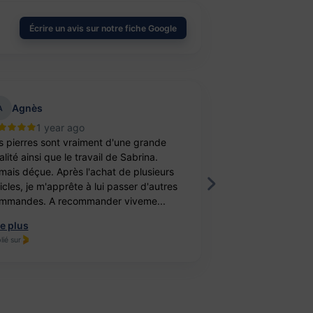
Écrire un avis sur notre fiche Google
Agnès
aurelie belu
A
1 year ago
2 year
s pierres sont vraiment d'une grande
Bravo ! J’ai achet
lité ainsi que le travail de Sabrina.
balle antistress e
mais déçue. Après l'achat de plusieurs
féminité. Un cade
ticles, je m'apprête à lui passer d'autres
fille. Elle est ravi
mmandes. A recommander viveme...
travail, je recomm
re plus
Lire plus
lié sur
Publié sur