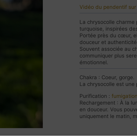
Vidéo du pendentif su
La chrysocolle charme p
turquoise, inspirées de
Portée près du cœur, el
douceur et authenticité
Souvent associée au cha
communiquer plus serein
émotionnel.
Chakra : Coeur, gorge.
La chrysocolle est une 
Purification :
fumigation
Rechargement : À la lu
en douceur. Vous pouvez
uniquement le matin, m