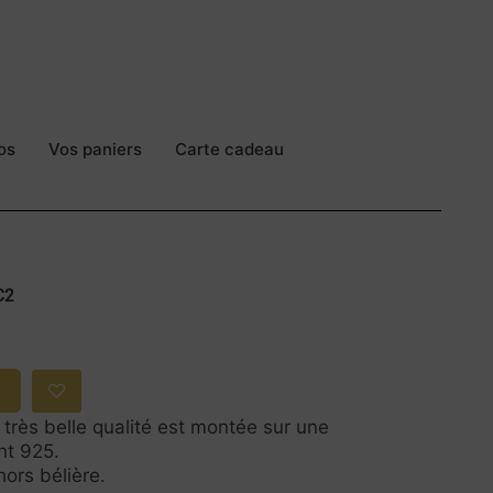
os
Vos paniers
Carte cadeau
C2
 très belle qualité est montée sur une
nt 925.
ors bélière.