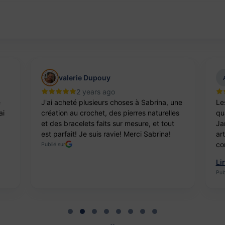
valerie Dupouy
2 years ago
e
J'ai acheté plusieurs choses à Sabrina, une
Le
ai
création au crochet, des pierres naturelles
qua
et des bracelets faits sur mesure, et tout
Ja
est parfait! Je suis ravie! Merci Sabrina!
ar
co
Publié sur
Li
Pub