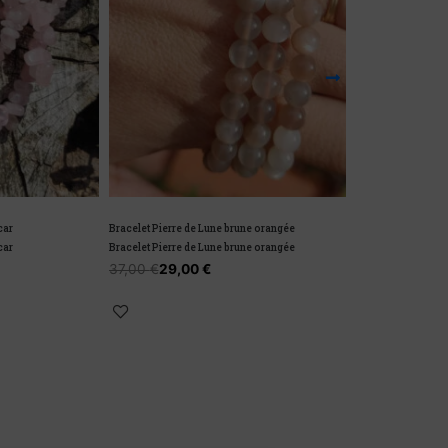
Bracelet Pierre de Lune brune orangée
Bracelet baroque 
Bracelet Pierre de Lune brune orangée
Bracelet baroque 
37,00
€
29,00
€
9,90
€
7,00
€