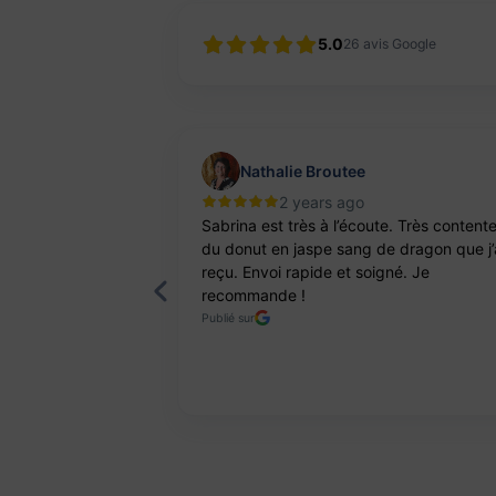
5.0
26
avis Google
Nathalie Broutee
2 years ago
'une artisanne
Sabrina est très à l’écoute. Très content
ts. Pierres et
du donut en jaspe sang de dragon que j’
reçu. Envoi rapide et soigné. Je
recommande !
Publié sur
Page 2 of 8