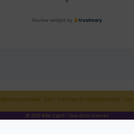
Review widget
by
trustmary
|
Mentions légales
|
FAQ
|
Politique de confidentialité
|
Con
© 2026 Alter Esprit • Tous droits réservés