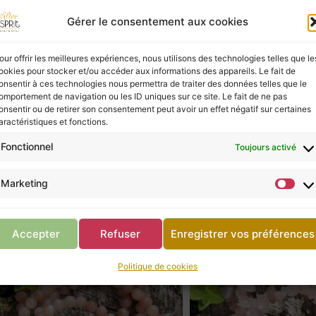
Gérer le consentement aux cookies
ies à ceux qui les écoutent, mais elles ne possèd
vous, ne négligez pas la consultation d’un profes
our offrir les meilleures expériences, nous utilisons des technologies telles que le
ookies pour stocker et/ou accéder aux informations des appareils. Le fait de
onsentir à ces technologies nous permettra de traiter des données telles que le
omportement de navigation ou les ID uniques sur ce site. Le fait de ne pas
onsentir ou de retirer son consentement peut avoir un effet négatif sur certaines
Retour à la boutique
aractéristiques et fonctions.
Fonctionnel
Toujours activé
Marketing
Accepter
Refuser
Enregistrer vos préférences
Politique de cookies