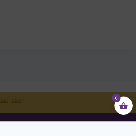
0
tact
|
CGV
|