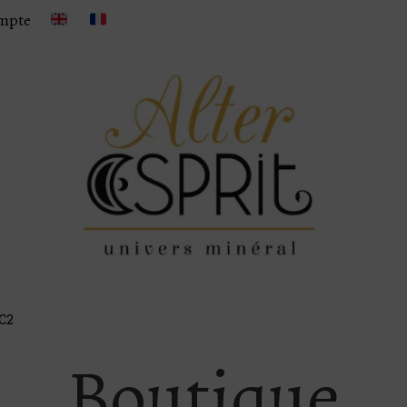
mpte
 C2
Boutique