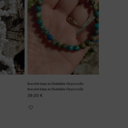
Bracelet 6mm en Shattukite Chrysocolle
Bracelet baroque 
Bracelet 6mm en Shattukite Chrysocolle
Bracelet baroque 
39,00
€
13,90
€