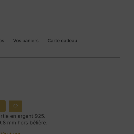
os
Vos paniers
Carte cadeau
ertie en argent 925.
9,8 mm hors bélière.