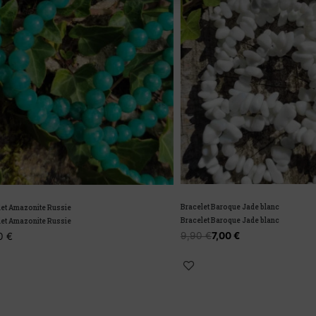
Bracelet Baroque Jade blanc
azonite Russie
Bracelet Baroque Jade blanc
azonite Russie
9,90
€
7,00
€