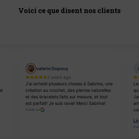
Voici ce que disent nos clients
valerie Dupouy
2 years ago
e
J'ai acheté plusieurs choses à Sabrina, une
Le
ai
création au crochet, des pierres naturelles
qua
et des bracelets faits sur mesure, et tout
Ja
est parfait! Je suis ravie! Merci Sabrina!
ar
co
Publié sur
Li
Pub