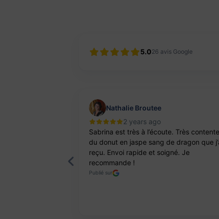
5.0
26
avis Google
Nathalie Broutee
2 years ago
'une artisanne
Sabrina est très à l’écoute. Très content
ts. Pierres et
du donut en jaspe sang de dragon que j’
reçu. Envoi rapide et soigné. Je
recommande !
Publié sur