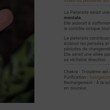
Vidéo du pendentif su
La Pietersite serait un
mentale
.
Elle aiderait à s’affir
le contrôle lorsque to
La pietersite contribuer
éclaircir les pensées e
périodes de changeme
Elle serait une alliée p
sa véritable direction.
Chakra : Troisième œil e
Purification :
fumigation
Rechargement : À la lu
en douceur.