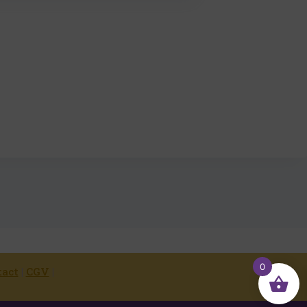
0
tact
|
CGV
|