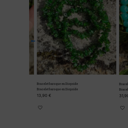
lle
Bracelet baroque en Diopside
Bracelet Am
lle
Bracelet baroque en Diopside
Bracelet Am
13,90
€
31,90
€