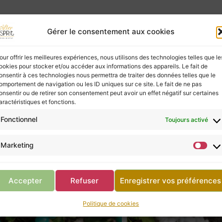
Gérer le consentement aux cookies
ies à ceux qui les écoutent, mais elles ne possèd
our offrir les meilleures expériences, nous utilisons des technologies telles que le
ookies pour stocker et/ou accéder aux informations des appareils. Le fait de
vous, ne négligez pas la consultation d’un profes
onsentir à ces technologies nous permettra de traiter des données telles que le
omportement de navigation ou les ID uniques sur ce site. Le fait de ne pas
onsentir ou de retirer son consentement peut avoir un effet négatif sur certaines
aractéristiques et fonctions.
Retour à la boutique
Fonctionnel
Toujours activé
Marketing
Accepter
Refuser
Enregistrer vos préférences
Politique de cookies