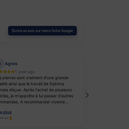
Écrire un avis sur notre fiche Google
Agnès
aurelie belu
A
1 year ago
2 year
s pierres sont vraiment d'une grande
Bravo ! J’ai achet
lité ainsi que le travail de Sabrina.
balle antistress e
mais déçue. Après l'achat de plusieurs
féminité. Un cade
ticles, je m'apprête à lui passer d'autres
fille. Elle est ravi
mmandes. A recommander viveme...
travail, je recomm
re plus
Lire plus
lié sur
Publié sur