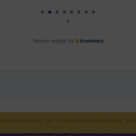
Review widget
by
trustmary
|
Mentions légales
|
FAQ
|
Politique de confidentialité
|
Con