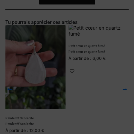
Tu pourrais apprécier ces articles
Petit cœur en quartz fumé
Petit cœur en quartz fumé
À partir de :
6,00
€
Pendentif Scolecite
C
Pendentif Scolecite
C
À partir de :
12,00
€
À