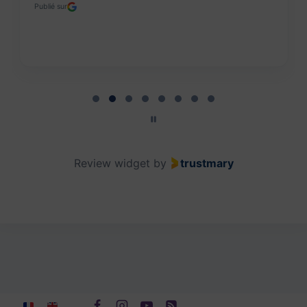
Publié sur
Page 2 of 8
Review widget
by
trustmary