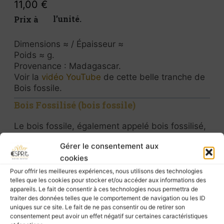
11,00
€
Prix à l’unité.
Dimensions ≈ / Épaisseur ≈
Poids ≈ g.
Provenance : Madagascar.
Voir la
vidéo YouTube
de cette belle tranche de
Bois fossile.
Bois Fossilisé (bois fossile)
Le bois fossile, également appelé bois fossilisé,
est une pierre naturelle unique issue d’un ancien
Gérer le consentement aux
bois transformé en minéral au fil de millions
cookies
d’années. Associé à l’ancrage et à la stabilité, il
symbolise la force intérieure et le lien profond
Pour offrir les meilleures expériences, nous utilisons des technologies
avec la Terre
telles que les cookies pour stocker et/ou accéder aux informations des
appareils. Le fait de consentir à ces technologies nous permettra de
traiter des données telles que le comportement de navigation ou les ID
Pierre de transformation et de protection, le bois
uniques sur ce site. Le fait de ne pas consentir ou de retirer son
fossile invite à avancer sereinement dans son
consentement peut avoir un effet négatif sur certaines caractéristiques
évolution personnelle tout en restant solidement