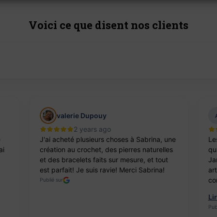
Voici ce que disent nos clients
valerie Dupouy
2 years ago
e
J'ai acheté plusieurs choses à Sabrina, une
Le
ai
création au crochet, des pierres naturelles
qua
et des bracelets faits sur mesure, et tout
Ja
est parfait! Je suis ravie! Merci Sabrina!
ar
co
Publié sur
Li
Pub