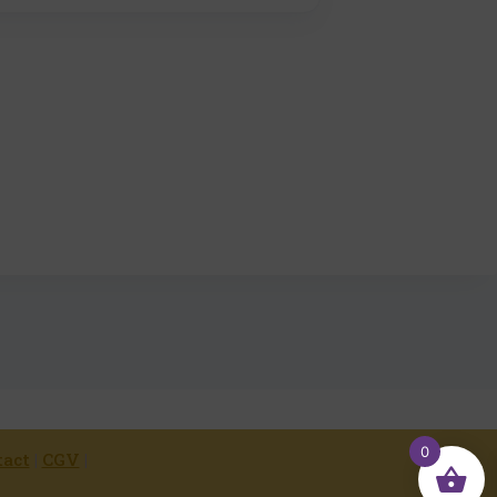
0
tact
|
CGV
|