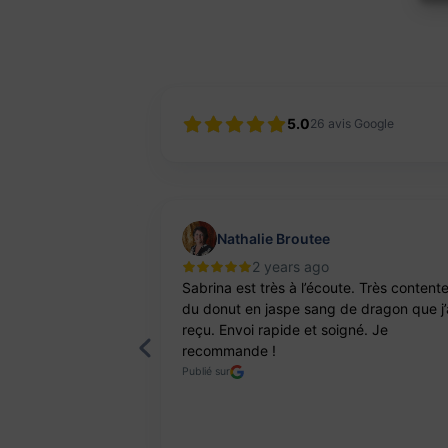
5.0
26
avis Google
Nathalie Broutee
2 years ago
'une artisanne
Sabrina est très à l’écoute. Très content
ts. Pierres et
du donut en jaspe sang de dragon que j’
reçu. Envoi rapide et soigné. Je
recommande !
Publié sur