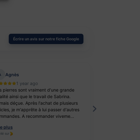
Écrire un avis sur notre fiche Google
Agnès
aurelie belu
A
1 year ago
2 year
s pierres sont vraiment d'une grande
Bravo ! J’ai achet
lité ainsi que le travail de Sabrina.
balle antistress e
mais déçue. Après l'achat de plusieurs
féminité. Un cade
ticles, je m'apprête à lui passer d'autres
fille. Elle est ravi
mmandes. A recommander viveme...
travail, je recomm
re plus
Lire plus
lié sur
Publié sur