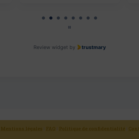
Review widget
by
trustmary
|
Mentions légales
|
FAQ
|
Politique de confidentialité
|
Con