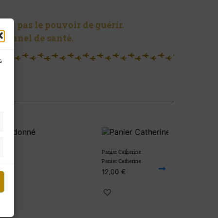
ent pas le pouvoir de guérir.
sionnel de santé.
s
Panier Catherine
Panier Laurence
Panier Catherine
Panier Laurence
12,00
€
10,00
€