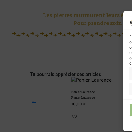
Les pierres murmurent leurs énerg
Pour prendre soin de 
P
c
c
c
c
c
Tu pourrais apprécier ces articles
Panier Laurence
Panier Her
Panier Laurence
Panier Her
10,00
€
14,00
€