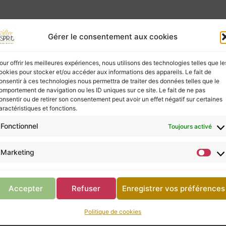
ies à ceux qui les écoutent, mais elles ne possèd
Gérer le consentement aux cookies
vous, ne négligez pas la consultation d’un profes
our offrir les meilleures expériences, nous utilisons des technologies telles que le
ookies pour stocker et/ou accéder aux informations des appareils. Le fait de
onsentir à ces technologies nous permettra de traiter des données telles que le
Retour à la boutique
omportement de navigation ou les ID uniques sur ce site. Le fait de ne pas
onsentir ou de retirer son consentement peut avoir un effet négatif sur certaines
aractéristiques et fonctions.
Fonctionnel
Toujours activé
Marketing
mine
Panier abandonné
mine
Panier abandonné
244,00
€
Accepter
Refuser
Enregistrer vos préférences
Politique de cookies