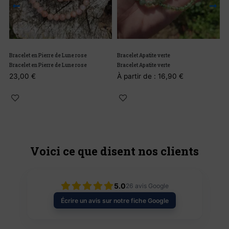
Bracelet en Pierre de Lune rose
Bracelet Apatite verte
B
Bracelet en Pierre de Lune rose
Bracelet Apatite verte
B
23,00
€
À partir de :
16,90
€
Voici ce que disent nos clients
5.0
26
avis Google
Écrire un avis sur notre fiche Google