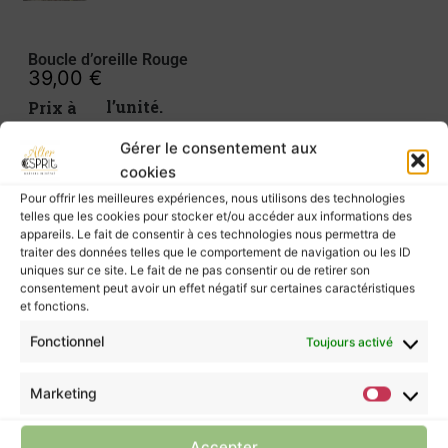
Boucle d’oreille Rouge
39,00
€
Prix à l’unité.
Gérer le consentement aux
Couleur : Rouge et noir
cookies
Fil : Linhasita en 1mm
Pour offrir les meilleures expériences, nous utilisons des technologies
Perle : Onyx mat et acier inoxydable doré.
telles que les cookies pour stocker et/ou accéder aux informations des
Crochets d’oreilles en Laiton doré de 18mm :
appareils. Le fait de consentir à ces technologies nous permettra de
certifié sans plomb, sans cadmium, sans nickel.
traiter des données telles que le comportement de navigation ou les ID
uniques sur ce site. Le fait de ne pas consentir ou de retirer son
consentement peut avoir un effet négatif sur certaines caractéristiques
Boucles d’oreilles rouge sombre en
et fonctions.
micromacramé, avec des perles en acier
inoxydable dorées et en perle d’Onyx noir mat.
Fonctionnel
Toujours activé
Marketing
Les pierres murmurent leurs énergies à ceux
qui les écoutent, mais elles ne possèdent pas
Accepter