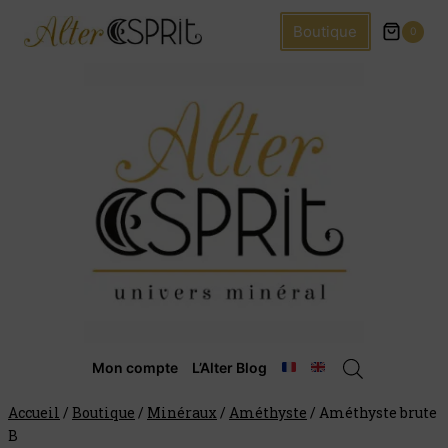
Boutique
0
Mon compte
L’Alter Blog
Accueil
/
Boutique
/
Minéraux
/
Améthyste
/
Améthyste brute
B