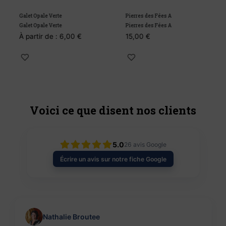
Galet Opale Verte
Pierres des Fées A
G
Galet Opale Verte
Pierres des Fées A
G
À partir de :
6,00
€
15,00
€
Voici ce que disent nos clients
5.0
26
avis Google
Écrire un avis sur notre fiche Google
Nathalie Broutee