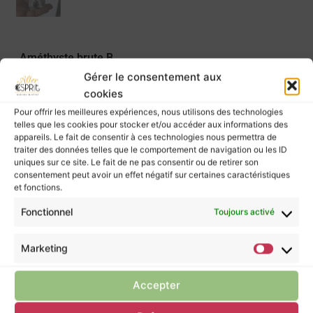
Améthyste brute B
14,00
€
Gérer le consentement aux
Prix à l’unité.
cookies
Pour offrir les meilleures expériences, nous utilisons des technologies
AJOUTER AU PANIER
telles que les cookies pour stocker et/ou accéder aux informations des
Dimensions ≈ 4,1 x 4,5 cm.
appareils. Le fait de consentir à ces technologies nous permettra de
Voir la vidéo Youtube de l’améthyste B
traiter des données telles que le comportement de navigation ou les ID
uniques sur ce site. Le fait de ne pas consentir ou de retirer son
consentement peut avoir un effet négatif sur certaines caractéristiques
et fonctions.
Fonctionnel
Toujours activé
Les pierres murmurent leurs énergies à ceux
qui les écoutent, mais elles ne possèdent pas
Marketing
le pouvoir de guérir.
Pour prendre soin de vous, ne négligez pas la
Accepter
consultation d’un professionnel de santé.