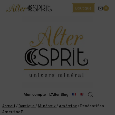
Boutique
0
Mon compte
L’Alter Blog
Accueil
/
Boutique
/
Minéraux
/
Amétrine
/
Pendentif en
Amétrine B