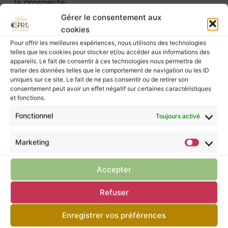
la prospérité.
Gérer le consentement aux
Dimensions ≈ 2,45 cm de haut
cookies
Le pendentif sera monté sur une bélière en
Pour offrir les meilleures expériences, nous utilisons des technologies
argent 925 (possibilité de choisir une bélière
telles que les cookies pour stocker et/ou accéder aux informations des
dorée en acier inoxydable)*
appareils. Le fait de consentir à ces technologies nous permettra de
traiter des données telles que le comportement de navigation ou les ID
uniques sur ce site. Le fait de ne pas consentir ou de retirer son
Les pierres murmurent leurs énergies à ceux
consentement peut avoir un effet négatif sur certaines caractéristiques
et fonctions.
qui les écoutent, mais elles ne possèdent pas
le pouvoir de guérir.
Fonctionnel
Toujours activé
Pour prendre soin de vous, ne négligez pas la
consultation d’un professionnel de santé.
Marketing
Accepter
Retour à la boutique
Refuser
Enregistrer vos préférences