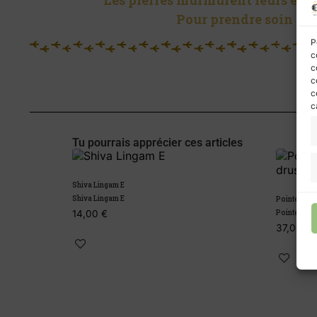
Les pierres murmurent leurs énerg
Pour prendre soin de 
P
c
c
c
c
c
Tu pourrais apprécier ces articles
Shiva Lingam E
Shiva Lingam E
Pointe pris
14,00
€
Pointe pris
37,00
€