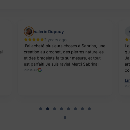
valerie Dupouy
2 years ago
e
J'ai acheté plusieurs choses à Sabrina, une
Le
ai
création au crochet, des pierres naturelles
qua
et des bracelets faits sur mesure, et tout
Ja
est parfait! Je suis ravie! Merci Sabrina!
ar
co
Publié sur
Li
Pub