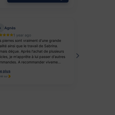
Agnès
aurelie belu
A
1 year ago
2 year
s pierres sont vraiment d'une grande
Bravo ! J’ai achet
lité ainsi que le travail de Sabrina.
balle antistress e
mais déçue. Après l'achat de plusieurs
féminité. Un cade
ticles, je m'apprête à lui passer d'autres
fille. Elle est ravi
mmandes. A recommander viveme...
travail, je recomm
re plus
Lire plus
lié sur
Publié sur