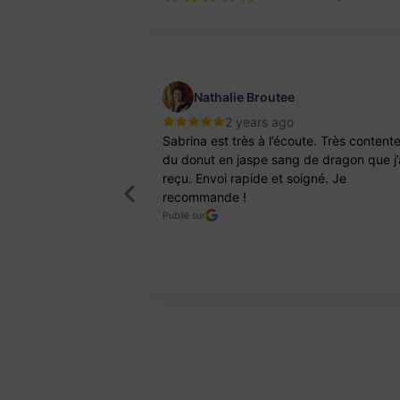
Nathalie Broutee
2 years ago
'une artisanne
Sabrina est très à l’écoute. Très content
ts. Pierres et
du donut en jaspe sang de dragon que j’
reçu. Envoi rapide et soigné. Je
recommande !
Publié sur
Page 2 of 8