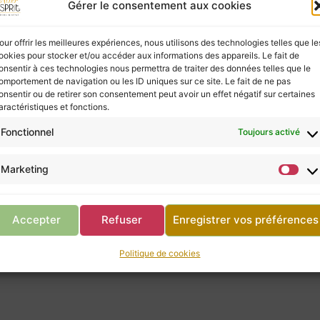
ies à ceux qui les écoutent, mais elles ne possèd
Gérer le consentement aux cookies
vous, ne négligez pas la consultation d’un profes
our offrir les meilleures expériences, nous utilisons des technologies telles que le
ookies pour stocker et/ou accéder aux informations des appareils. Le fait de
onsentir à ces technologies nous permettra de traiter des données telles que le
omportement de navigation ou les ID uniques sur ce site. Le fait de ne pas
Retour à la boutique
onsentir ou de retirer son consentement peut avoir un effet négatif sur certaines
aractéristiques et fonctions.
Fonctionnel
Toujours activé
Marketing
Stromatolite (pierre roulée)
Stromatolite (pierre roulée)
me Agate blanche drusée
me Agate blanche drusée
À partir de :
7,00
€
Accepter
Refuser
Enregistrer vos préférences
Politique de cookies