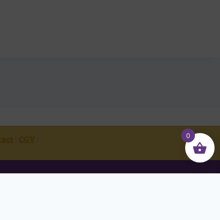
0
tact
|
CGV
|