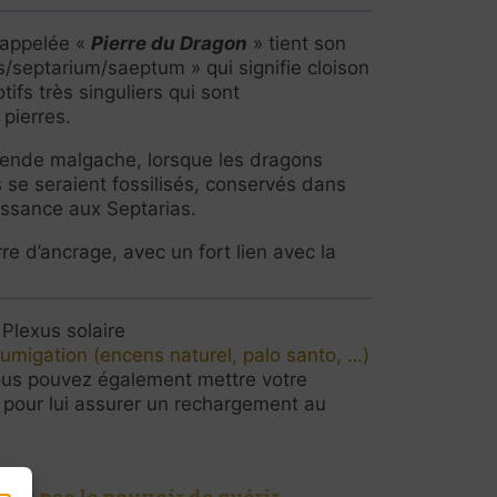
 appelée «
Pierre du Dragon
» tient son
s/septarium/saeptum » qui signifie cloison
tifs très singuliers qui sont
 pierres.
gende malgache, lorsque les dragons
s se seraient fossilisés, conservés dans
issance aux Septarias.
re d’ancrage, avec un fort lien avec la
 Plexus solaire
fumigation (encens naturel, palo santo, …)
ous pouvez également mettre votre
e pour lui assurer un rechargement au