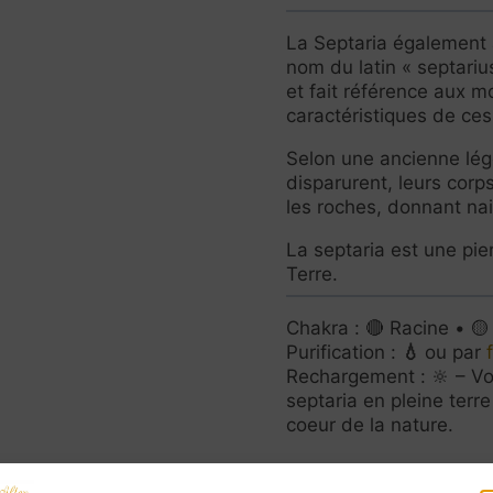
La Septaria également
nom du latin « septariu
et fait référence aux mo
caractéristiques de ces
Selon une ancienne lé
disparurent, leurs corp
les roches, donnant na
La septaria est une pier
Terre.
Chakra : 🔴 Racine • 🟡
Purification :
💧
ou par
Rechargement : 🔆 – V
septaria en pleine terr
coeur de la nature.