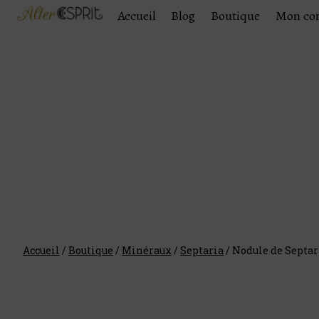
Accueil
Blog
Boutique
Mon co
Accueil
/
Boutique
/
Minéraux
/
Septaria
/
Nodule de Septar