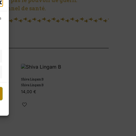
ent pas le pouvoir de guérir.
sionnel de santé.
s
Shiva Lingam B
Shiva Lingam E
Shiva Lingam B
Shiva Lingam E
14,00
€
14,00
€