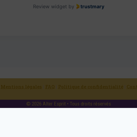
Review widget
by
trustmary
|
Mentions légales
|
FAQ
|
Politique de confidentialité
|
Con
© 2026 Alter Esprit • Tous droits réservés