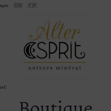
mpte
🇬🇧
🇫🇷
ia E
Boutique