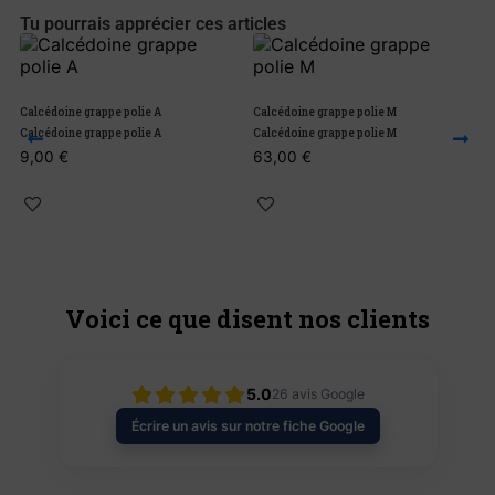
Tu pourrais apprécier ces articles
Calcédoine grappe polie A
Calcédoine grappe polie M
C
Calcédoine grappe polie A
Calcédoine grappe polie M
C
9,00
€
63,00
€
2
Voici ce que disent nos clients
5.0
26
avis Google
Écrire un avis sur notre fiche Google