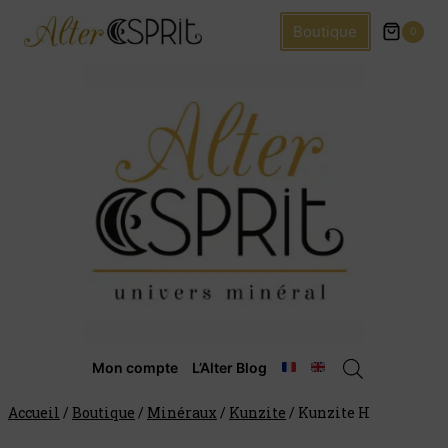
Boutique
0
Mon compte
L’Alter Blog
Accueil
/
Boutique
/
Minéraux
/
Kunzite
/
Kunzite H