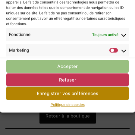
appareils. Le fait de consentir à ces technologies nous permettra de
La Kunzite est bel et bien une pierre d’amour
traiter des données telles que le comportement de navigation ou les ID
inconditionnel
.
uniques sur ce site. Le fait de ne pas consentir ou de retirer son
consentement peut avoir un effet négatif sur certaines caractéristiques
Dans les teintes de rose/violet, sa couleur varie
et fonctions.
en fonction de la concentration en manganèse
Fonctionnel
Toujours activé
et ses reflets sont appelés « pléochroïsme »!
Marketing
Les pierres murmurent leurs énergies à ceux
qui les écoutent, mais elles ne possèdent pas
Accepter
le pouvoir de guérir.
Refuser
Pour prendre soin de vous, ne négligez pas la
consultation d’un professionnel de santé.
Enregistrer vos préférences
Politique de cookies
Retour à la boutique