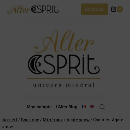
Boutique
0
Mon compte
L’Alter Blog
Accueil
/
Boutique
/
Minéraux
/
Agate snow
/
Coeur en Agate
snow