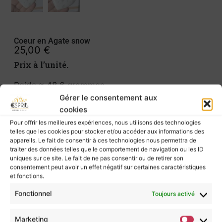
Coeur en Agate snow
25,00
€
Prix à l’unité.
Poids ≈ 48,6 grammes
Dimensions ≈ 5 cm (hauteur) x 5,6 cm (largeur)
Gérer le consentement aux
x 1,1 cm (épaisseur)
cookies
Le dos du coeur est plat, avec de jolies druses.
Pour offrir les meilleures expériences, nous utilisons des technologies
Voir la vidéo de ce joli coeur en Agate snow
telles que les cookies pour stocker et/ou accéder aux informations des
appareils. Le fait de consentir à ces technologies nous permettra de
traiter des données telles que le comportement de navigation ou les ID
Joli coeur en agate snow, que l’on appelle aussi
uniques sur ce site. Le fait de ne pas consentir ou de retirer son
parfois agate neige, agate blanche.
consentement peut avoir un effet négatif sur certaines caractéristiques
et fonctions.
De petites zones drusées sont présente sur le
Fonctionnel
devant de la pierre mais aussi au dos.
Toujours activé
Une petite druse est d’ailleurs traversante mais
très discrète.
Marketing